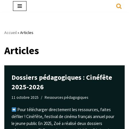
Aller
au
contenu
Accueil
»
Articles
Articles
Dossiers pédagogiques : Cinéfête
2025-2026
11 octobre 2025
Ressources pédagogiques
Pour télécharger directement les ressources, faites
défiler ! Cinéfête, festival de cinéma français annuel pour
le jeune public En 2025, Zoé a réalisé deux dossiers