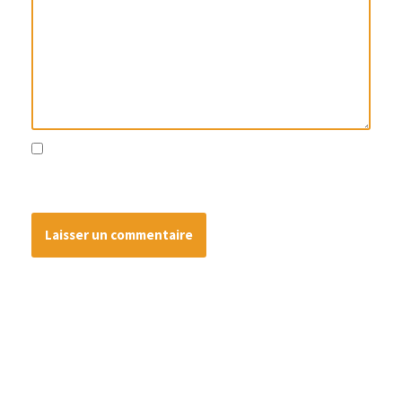
Enregistrer mon nom, mon e-mail et mon site dans le
navigateur pour mon prochain commentaire.