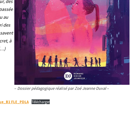
ur, des
 passée
ou au
ri des
 savent
ret, à
 (…)
–
Dossier pédagogique réalisé par Zoé Jeanne Duval
–
que_B1 FLE_PDLA
Télécharger