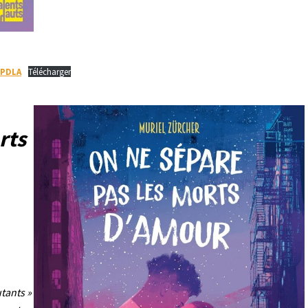
_PDLA
Télécharger
rts
utants »