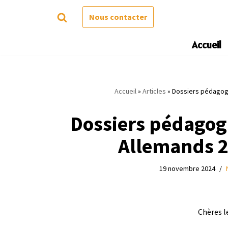
Nous contacter
Aller
au
Accueil
contenu
Accueil
»
Articles
»
Dossiers pédagogi
Dossiers pédagogi
Allemands 2
19 novembre 2024
Chères le