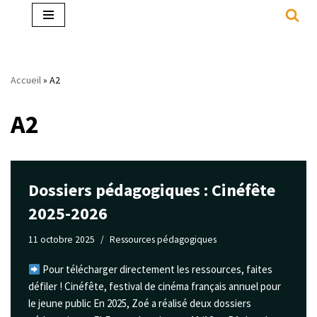
Aller
au
contenu
Accueil
»
A2
A2
Dossiers pédagogiques : Cinéfête
2025-2026
11 octobre 2025
Ressources pédagogiques
Pour télécharger directement les ressources, faites
défiler ! Cinéfête, festival de cinéma français annuel pour
le jeune public En 2025, Zoé a réalisé deux dossiers